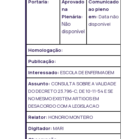
Portaria:
Aprovado
Comunicado
na
ao pleno
Plenária:
em:
Data não
Não
disponível
disponível
Homologação:
Publicação:
Interessado:
ESCOLA DE ENFERMAGEM
Assunto:
CONSULTA SOBRE A VALIDADE
DO DECRETO 23.796-C, DE 10-11-54 E SE
NO MESMO EXISTEM ARTIGOS EM
DESACORDO COM A LEGISLACAO
Relator:
HONORIO MONTEIRO
Digitador:
MARI