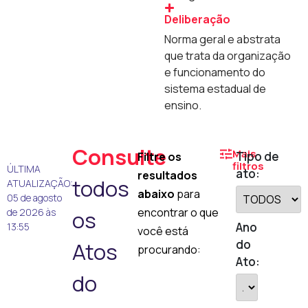
Deliberação
Norma geral e abstrata
que trata da organização
e funcionamento do
sistema estadual de
ensino.
Consulte
Mais
Tipo de
Filtre os
filtros
ÚLTIMA
ato:
resultados
todos
ATUALIZAÇÃO:
abaixo
para
05 de agosto
encontrar o que
de 2026 às
os
Ano
13:55
você está
do
Atos
procurando:
Ato:
do