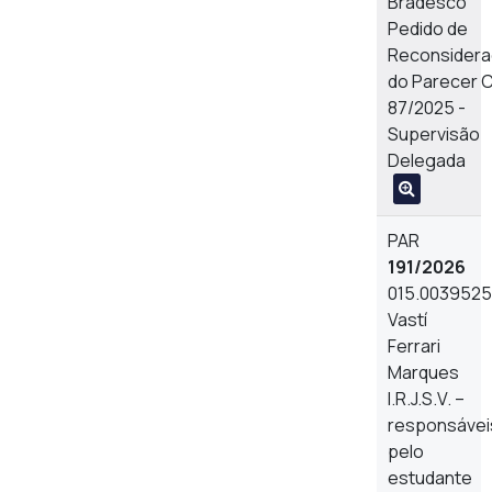
Bradesco
Pedido de
Reconsider
do Parecer 
87/2025 -
Supervisão
Delegada
PAR
191/2026
015.003952
Vastí
Ferrari
Marques
I.R.J.S.V. –
responsávei
pelo
estudante