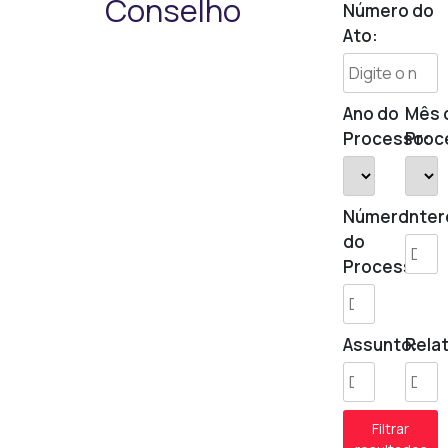
Conselho
Número do
Ato:
Ano do
Mês 
Processo:
Proc
Número
Inte
do
Processo:
Assunto:
Relat
Filtrar