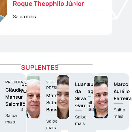
Roque Theophilo Júnior
Saiba mais
SUPLENTES
PRESIDENTE
VICE-
Claudio
Luana
Laura
Marco
PRESIDENTE
Cláudio
Kassab
da
Laganá
Aurélio
Marcos
Mansur
Silva
Ferreira
Sidnei
Saiba
Saiba
Salomão
Garcia
mais
mais
Bassi
Saiba
Saiba
mais
Saiba
Saiba
mais
mais
mais