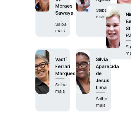
Moraes
Saiba
Sawaya
Ni
mais
Be
Saiba
S
mais
Ra
Sa
ma
Vastí
Silvia
Ferrari
Aparecida
Marques
de
Jesus
Saiba
Lima
mais
Saiba
mais