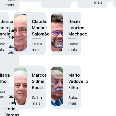
mais
mais
nderson
Cláudio
Décio
beiro
Mansur
Lencioni
Laura
rreia
Salomão
Machado
Laganá
iba
Saiba
Saiba
Saiba
is
mais
mais
mais
liana
Marcos
Mario
lho
Sidnei
Vedovello
Bassi
Filho
iba
Rosângela
is
Saiba
Saiba
Aparecida
mais
mais
Ferini
Vargas