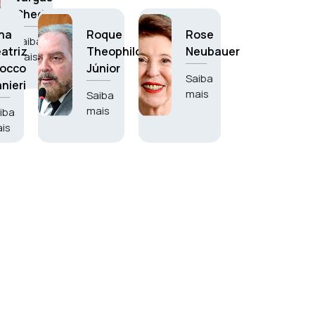
Chede
na
Roque
Rose
Saiba
atriz
Theophilo
Neubauer
mais
tocco
Júnior
Saiba
nieri
mais
Saiba
mais
iba
is