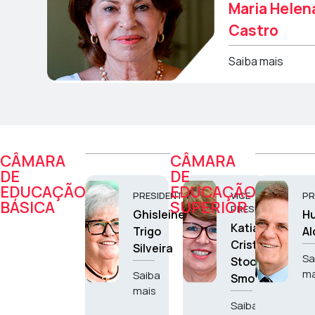
Maria Helen
Castro
Saiba mais
CÂMARA
CÂMARA
DE
DE
EDUCAÇÃO
EDUCAÇÃO
PRESIDENTE
VICE-
PR
BÁSICA
SUPERIOR
PRESIDENTE
Ghisleine
H
Katia
Trigo
Al
Cristina
Silveira
Sa
Stocco
ma
Saiba
Smole
mais
Saiba