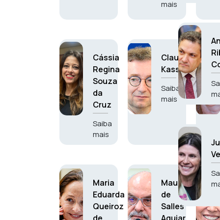
mais
A
Ri
Cássia
Claudio
Co
Regina
Kassab
Souza
Sa
Saiba
da
ma
mais
Cruz
Saiba
mais
Ju
Ve
Sa
Maria
Mauro
ma
Eduarda
de
Queiroz
Salles
de
Aguiar