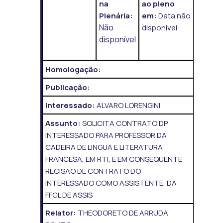
na
ao pleno
Plenária:
em:
Data não
Não
disponível
disponível
Homologação:
Publicação:
Interessado:
ALVARO LORENGINI
Assunto:
SOLICITA CONTRATO DP
INTERESSADO PARA PROFESSOR DA
CADEIRA DE LINGUA E LITERATURA
FRANCESA, EM RTI, E EM CONSEQUENTE
RECISAO DE CONTRATO DO
INTERESSADO COMO ASSISTENTE, DA
FFCL DE ASSIS
Relator:
THEODORETO DE ARRUDA