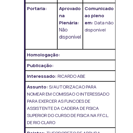
Portaria:
Aprovado
Comunicado
na
ao pleno
Plenária:
em:
Data não
Não
disponível
disponível
Homologação:
Publicação:
Interessado:
RICARDO ABE
Assunto:
S/AUTORIZACAO PARA
NOMEAR EM COMISSAO O INTERESSADO
PARA EXERCER AS FUNCOES DE
ASSISTENTE DA CADEIRA DE FISICA
SUPERIOR DO CURSO DE FISICA NA F.F.C.L.
DE RIO CLARO