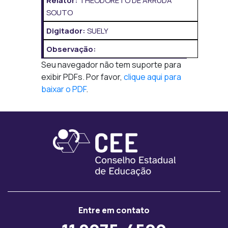
Relator:
THEODORETO DE ARRUDA
SOUTO
Digitador:
SUELY
Observação:
Seu navegador não tem suporte para
exibir PDFs. Por favor,
clique aqui para
baixar o PDF
.
Entre em contato