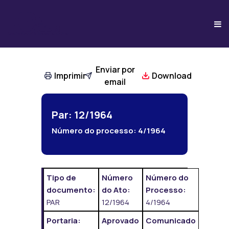
Enviar por
Imprimir
Download
email
Par: 12/1964
Número do processo:
4/1964
Tipo de
Número
Número do
documento:
do Ato:
Processo:
PAR
12/1964
4/1964
Portaria:
Aprovado
Comunicado