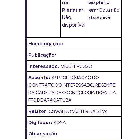
na
ao pleno
Plenária:
em:
Data não
Não
disponível
disponível
Homologação:
Publicação:
Interessado:
MIGUEL RUSSO
Assunto:
S/ PRORROGACAO DO
CONTRATO DO INTERESSADO, REGENTE
DA CADEIRA DE ODONTOLOGIA LEGAL DA
FFO DE ARACATUBA
Relator:
OSWALDO MULLER DA SILVA
Digitador:
SONA
Observação: