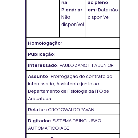
na
ao pleno
Plenária:
em:
Data não
Não
disponível
disponível
Homologação:
Publicação:
Interessado:
PAULO ZANOTTA JÚNIOR
Assunto:
Prorrogação do contrato do
interessado, Assistente junto ao
Departamento de Fisiologia da FFO de
Araçatuba.
Relator:
CRODOWALDO PAVAN
Digitador:
SISTEMA DE INCLUSAO
AUTOMATICO IAGE