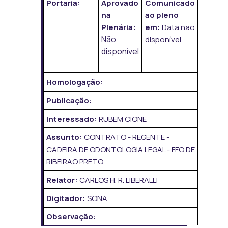
Portaria:
Aprovado
Comunicado
na
ao pleno
Plenária:
em:
Data não
Não
disponível
disponível
Homologação:
Publicação:
Interessado:
RUBEM CIONE
Assunto:
CONTRATO - REGENTE -
CADEIRA DE ODONTOLOGIA LEGAL - FFO DE
RIBEIRAO PRETO
Relator:
CARLOS H. R. LIBERALLI
Digitador:
SONA
Observação: