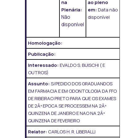
na
ao pleno
Plenária:
em:
Data não
Não
disponível
disponível
Homologação:
Publicação:
Interessado:
EVALDO S. BUISCHI ( E
OUTROS)
Assunto:
S/PEDIDO DOS GRADUANDOS
EM FARMACIA E EM ODONTOLOGIA DA FFO
DE RIBEIRAO PRETO PARA QUE OS EXAMES
DE 2Âª EPOCA SE PROCESSEM NA 2Âª
QUINZENA DE JANEIRO E NAO NA 2Âª
QUINZENA DE FEVEREIRO
Relator:
CARLOS H. R. LIBERALLI