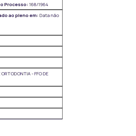
o Processo:
168/1964
do ao pleno em:
Data não
E ORTODONTIA - FFO DE