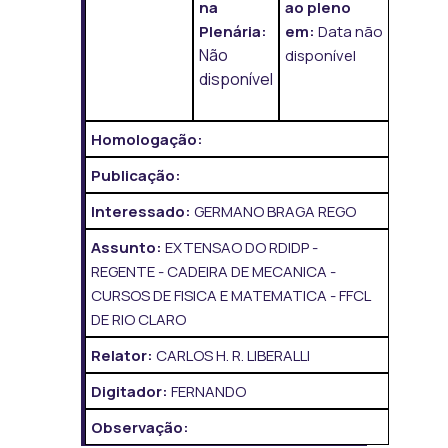
na
ao pleno
Plenária:
em:
Data não
Não
disponível
disponível
Homologação:
Publicação:
Interessado:
GERMANO BRAGA REGO
Assunto:
EXTENSAO DO RDIDP -
REGENTE - CADEIRA DE MECANICA -
CURSOS DE FISICA E MATEMATICA - FFCL
DE RIO CLARO
Relator:
CARLOS H. R. LIBERALLI
Digitador:
FERNANDO
Observação: