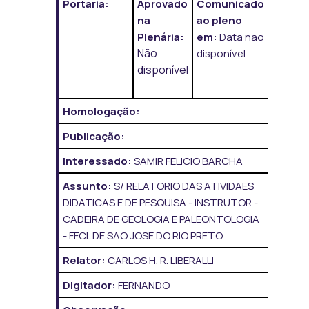
Portaria:
Aprovado
Comunicado
na
ao pleno
Plenária:
em:
Data não
Não
disponível
disponível
Homologação:
Publicação:
Interessado:
SAMIR FELICIO BARCHA
Assunto:
S/ RELATORIO DAS ATIVIDAES
DIDATICAS E DE PESQUISA - INSTRUTOR -
CADEIRA DE GEOLOGIA E PALEONTOLOGIA
- FFCL DE SAO JOSE DO RIO PRETO
Relator:
CARLOS H. R. LIBERALLI
Digitador:
FERNANDO