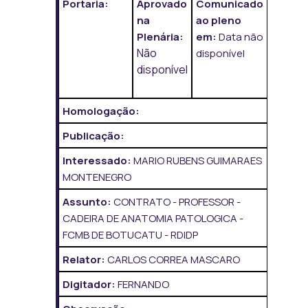
Portaria:
Aprovado
Comunicado
na
ao pleno
Plenária:
em:
Data não
Não
disponível
disponível
Homologação:
Publicação:
Interessado:
MARIO RUBENS GUIMARAES
MONTENEGRO
Assunto:
CONTRATO - PROFESSOR -
CADEIRA DE ANATOMIA PATOLOGICA -
FCMB DE BOTUCATU - RDIDP
Relator:
CARLOS CORREA MASCARO
Digitador:
FERNANDO