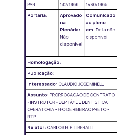
PAR
132/1966
1480/1965
Portaria:
Aprovado
Comunicado
na
ao pleno
Plenária:
em:
Data não
Não
disponível
disponível
Homologação:
Publicação:
Interessado:
CLAUDIO JOSE MINELLI
Assunto:
PRORROGACAO DE CONTRATO
- INSTRUTOR - DEPTÂº DE DENTISTICA
OPERATORIA - FFO DE RIBEIRAO PRETO -
RTP
Relator:
CARLOS H. R. LIBERALLI