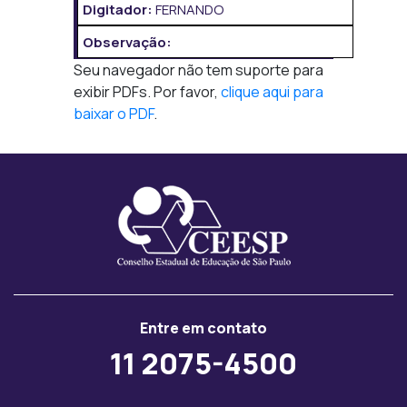
Digitador:
FERNANDO
Observação:
Seu navegador não tem suporte para
exibir PDFs. Por favor,
clique aqui para
baixar o PDF
.
Entre em contato
11 2075-4500