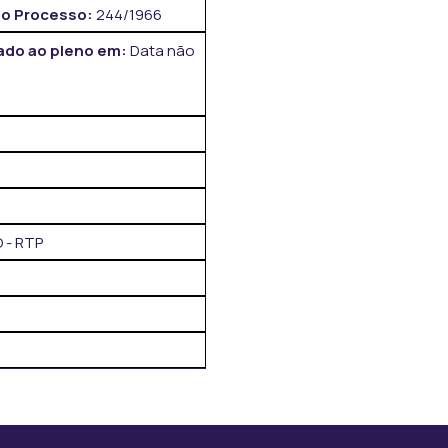
o Processo:
244/1966
do ao pleno em:
Data não
 - RTP