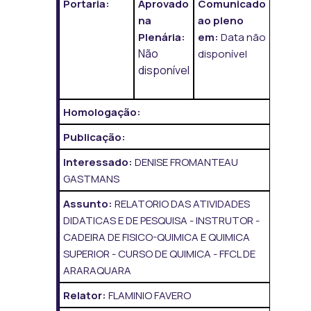
Portaria:
Aprovado
Comunicado
na
ao pleno
Plenária:
em:
Data não
Não
disponível
disponível
Homologação:
Publicação:
Interessado:
DENISE FROMANTEAU
GASTMANS
Assunto:
RELATORIO DAS ATIVIDADES
DIDATICAS E DE PESQUISA - INSTRUTOR -
CADEIRA DE FISICO-QUIMICA E QUIMICA
SUPERIOR - CURSO DE QUIMICA - FFCL DE
ARARAQUARA
Relator:
FLAMINIO FAVERO