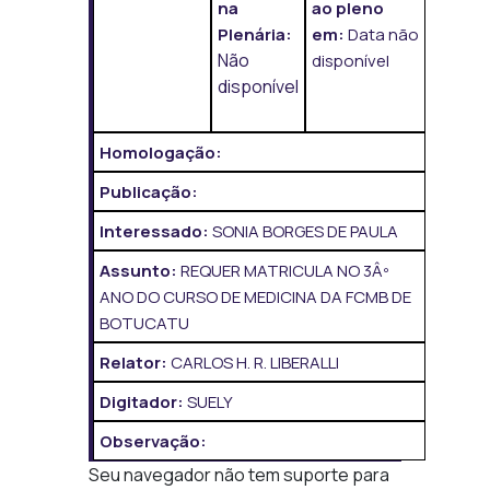
na
ao pleno
Plenária:
em:
Data não
Não
disponível
disponível
Homologação:
Publicação:
Interessado:
SONIA BORGES DE PAULA
Assunto:
REQUER MATRICULA NO 3Âº
ANO DO CURSO DE MEDICINA DA FCMB DE
BOTUCATU
Relator:
CARLOS H. R. LIBERALLI
Digitador:
SUELY
Observação:
Seu navegador não tem suporte para