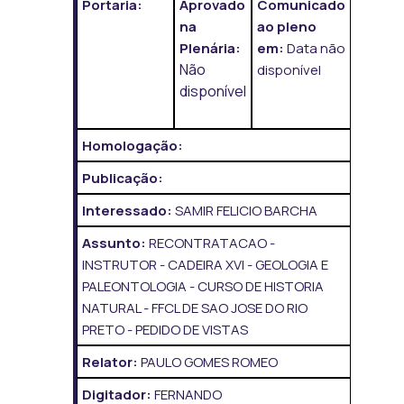
Portaria:
Aprovado
Comunicado
na
ao pleno
Plenária:
em:
Data não
Não
disponível
disponível
Homologação:
Publicação:
Interessado:
SAMIR FELICIO BARCHA
Assunto:
RECONTRATACAO -
INSTRUTOR - CADEIRA XVI - GEOLOGIA E
PALEONTOLOGIA - CURSO DE HISTORIA
NATURAL - FFCL DE SAO JOSE DO RIO
PRETO - PEDIDO DE VISTAS
Relator:
PAULO GOMES ROMEO
Digitador:
FERNANDO