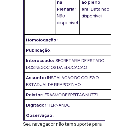
na
ao pleno
Plenária:
em:
Data não
Não
disponível
disponível
Homologação:
Publicação:
Interessado:
SECRETARIA DE ESTADO
DOS NEGOCIOS DA EDUCACAO
Assunto:
INSTALACAO DO COLEGIO
ESTADUAL DE PIRAPOZINHO
Relator:
ERASMO DE FREITAS NUZZI
Digitador:
FERNANDO
Observação:
Seu navegador não tem suporte para