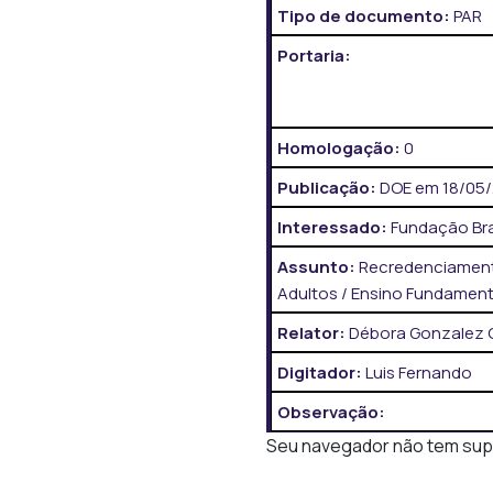
Tipo de documento:
PAR
Portaria:
Homologação:
0
Publicação:
DOE em 18/05/2
Interessado:
Fundação Bra
Assunto:
Recredenciamento
Adultos / Ensino Fundamenta
Relator:
Débora Gonzalez 
Digitador:
Luis Fernando
Observação:
Seu navegador não tem supor