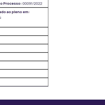
o Processo:
00091/2022
do ao pleno em:
4