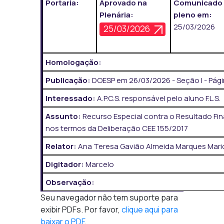
Portaria:
Aprovado na
Comunicado
Plenária:
pleno em:
25/03/2026
25/03/2026
Homologação:
Publicação:
DOESP em 26/03/2026 - Seção I - Pági
Interessado:
A.P.C.S. responsável pelo aluno F.L.S.
Assunto:
Recurso Especial contra o Resultado Fin
nos termos da Deliberação CEE 155/2017
Relator:
Ana Teresa Gavião Almeida Marques Mario
Digitador:
Marcelo
Observação:
Seu navegador não tem suporte para
exibir PDFs. Por favor,
clique aqui para
baixar o PDF
.