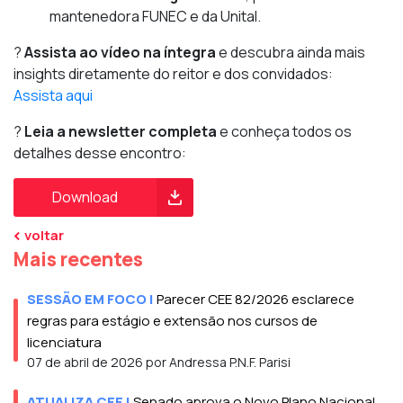
mantenedora FUNEC e da Unital.
?
Assista ao vídeo na íntegra
e descubra ainda mais
insights diretamente do reitor e dos convidados:
Assista aqui
?
Leia a newsletter completa
e conheça todos os
detalhes desse encontro:
Download
voltar
Mais recentes
SESSÃO EM FOCO
|
Parecer CEE 82/2026 esclarece
regras para estágio e extensão nos cursos de
licenciatura
07 de abril de 2026 por Andressa P.N.F. Parisi
ATUALIZA CEE
|
Senado aprova o Novo Plano Nacional