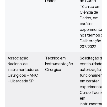
Dados
do Curso
Técnico em
Ciência de
Dados, em
caráter
experimental,
nos termos da
Deliberação C
207/2022
Associação
Técnico em
Solicitação de
Nacional de
Instrumentação
continuidade d
Instrumentadores
Cirúrgica
autorização de
Cirúrgicos – ANIC
funcionamento
– Liberdade SP
em caráter
experimental, 
Curso Técnico
em
Instrumentaçã