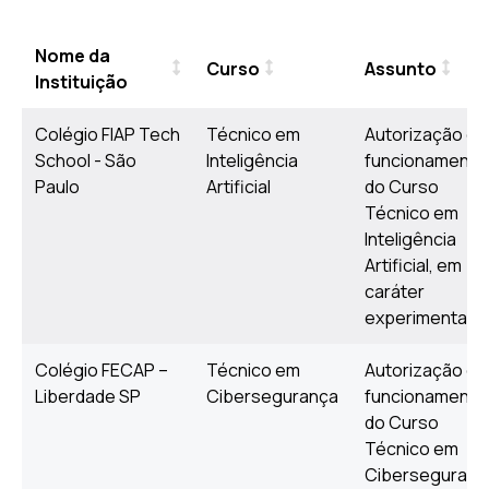
Nome da
Curso
Assunto
Instituição
Colégio FIAP Tech
Técnico em
Autorização de
School - São
Inteligência
funcionamento
Paulo
Artificial
do Curso
Técnico em
Inteligência
Artificial, em
caráter
experimental
Colégio FECAP –
Técnico em
Autorização de
Liberdade SP
Cibersegurança
funcionamento
do Curso
Técnico em
Ciberseguranç