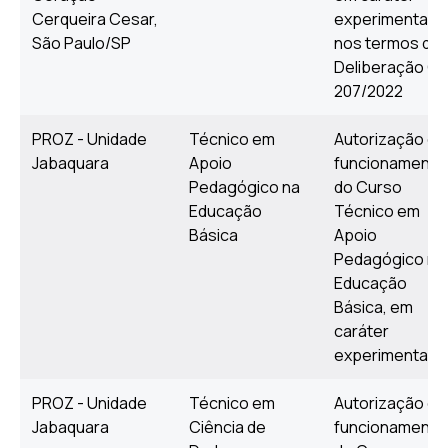
Cerqueira Cesar,
experimental,
São Paulo/SP
nos termos da
Deliberação C
207/2022
PROZ - Unidade
Técnico em
Autorização de
Jabaquara
Apoio
funcionamento
Pedagógico na
do Curso
Educação
Técnico em
Básica
Apoio
Pedagógico na
Educação
Básica, em
caráter
experimental
PROZ - Unidade
Técnico em
Autorização de
Jabaquara
Ciência de
funcionamento