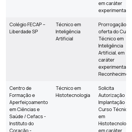
em caráter
experimental
Colégio FECAP –
Técnico em
Prorrogação d
Liberdade SP
Inteligência
oferta do Curs
Artificial
Técnico em
Inteligência
Artificial, em
caráter
experimental -
Reconhecimen
Centro de
Técnico em
Solicita
Formação e
Histotecnologia
Autorização pa
Aperfeiçoamento
Implantação do
em Ciências e
Curso Técnico
Saúde / Cefacs -
em
Instituto do
Histotecnologia
Coração -
em caráter