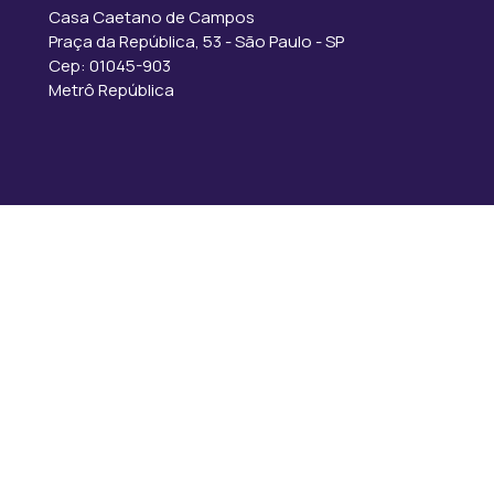
Casa Caetano de Campos
Praça da República, 53 - São Paulo - SP
Cep: 01045-903
Metrô República