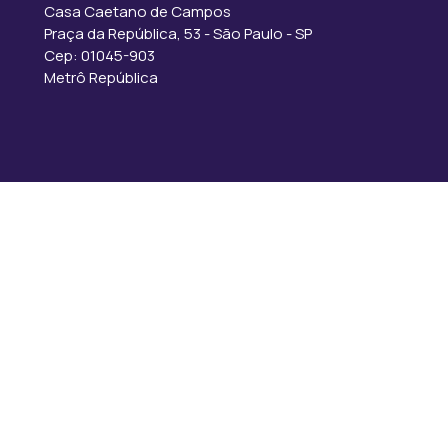
Casa Caetano de Campos
Praça da República, 53 - São Paulo - SP
Cep: 01045-903
Metrô República