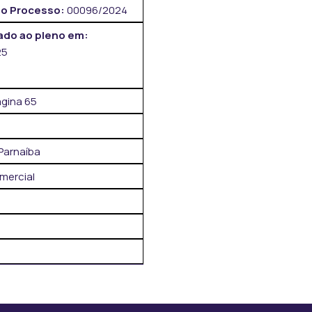
o Processo:
00096/2024
do ao pleno em:
25
ágina 65
Parnaíba
mercial