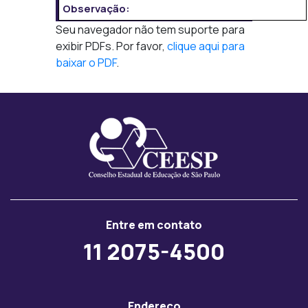
Observação:
Seu navegador não tem suporte para
exibir PDFs. Por favor,
clique aqui para
baixar o PDF
.
Entre em contato
11 2075-4500
Endereço